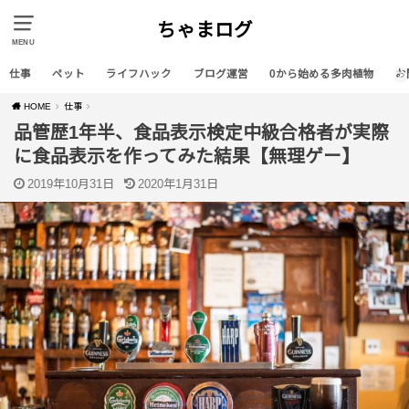
ちゃまログ
MENU
仕事
ペット
ライフハック
ブログ運営
0から始める多肉植物
お
HOME
仕事
品管歴1年半、食品表示検定中級合格者が実際
に食品表示を作ってみた結果【無理ゲー】
2019年10月31日
2020年1月31日