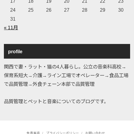
17
18
19
20
21
22
23
24
25
26
27
28
29
30
31
« 11月
profile
関西で妻・ラット・猫の4人暮らし。公立の音楽科高校→
保育系短大→介護→ライン工場でオペレーター→食品工場
で品質管理→外食チェーン本部で品質管理
品質管理とペットと音楽についてのブログです。
免責事項
プライバシーポリシー
お問い合わせ