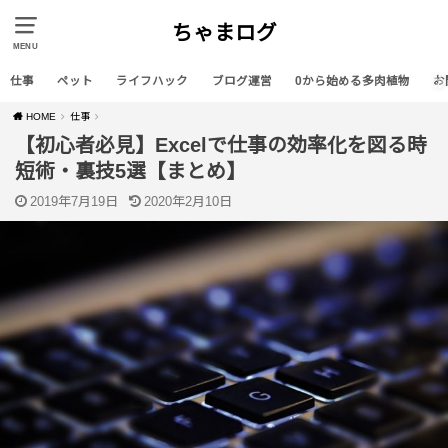
ちゃまログ
MENU
仕事
ペット
ライフハック
ブログ運営
0から始める多肉植物
お
HOME
仕事
【初心者必見】Excelで仕事の効率化を図る時
短術・裏技5選【まとめ】
2019年7月19日
2020年2月10日