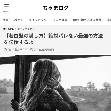
ちゃまログ
MENU
仕事
ペット
ライフハック
ブログ運営
0から始める多肉植物
お
HOME
ライフハック
【若白髪の隠し方】絶対バレない最強の方法
を伝授するよ
2019年7月2日
2020年2月9日