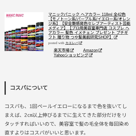
マニックパニック ヘアカラー 118ml 全42色
【モノトーン系/パープル系/イエロー系/オレン
ジ系】【安全艶感発色セレブアーティスト芸能
メディア】【プロ用美容室専門店 コスプレ ヘ
アカラー 髪色 イメチェン プレゼント プチギ
フト 贈り物 つや髪美肌研究SHOP】
posted with
カエレバ
楽天市場
Amazon
Yahooショッピング
コスパについて
コスパも、1回ペールイエローになるまで色を抜いてし
まえば、2㎝以上伸びるまでに生えてきた部分だけをリ
タッチすればいいので、美容室で髪の毛全体を毎回染め
直すよりはコスパがいいと思います。