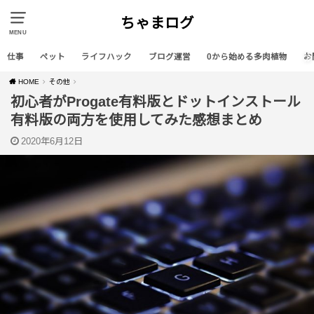
ちゃまログ
MENU
仕事
ペット
ライフハック
ブログ運営
0から始める多肉植物
お
HOME
その他
初心者がProgate有料版とドットインストール
有料版の両方を使用してみた感想まとめ
2020年6月12日